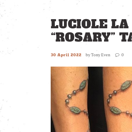
LUCIOLE LA
“ROSARY” 
by
Tony Even
0
30 April 2022