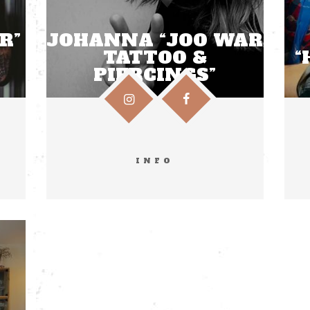
R”
JOHANNA “JOO WAR
TATTOO &
“
PIERCINGS”
INFO