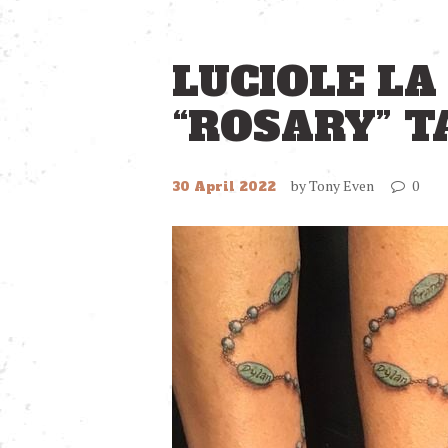
LUCIOLE LA
“ROSARY” 
by
Tony Even
0
30 April 2022