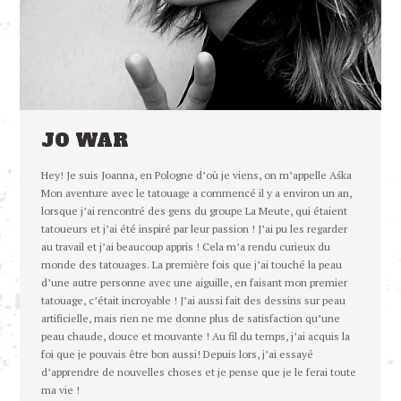
JO WAR
Hey! Je suis Joanna, en Pologne d’où je viens, on m’appelle Aśka
Mon aventure avec le tatouage a commencé il y a environ un an,
lorsque j’ai rencontré des gens du groupe La Meute, qui étaient
tatoueurs et j’ai été inspiré par leur passion ! J’ai pu les regarder
au travail et j’ai beaucoup appris ! Cela m’a rendu curieux du
monde des tatouages. La première fois que j’ai touché la peau
d’une autre personne avec une aiguille, en faisant mon premier
tatouage, c’était incroyable ! J’ai aussi fait des dessins sur peau
artificielle, mais rien ne me donne plus de satisfaction qu’une
peau chaude, douce et mouvante ! Au fil du temps, j’ai acquis la
foi que je pouvais être bon aussi! Depuis lors, j’ai essayé
d’apprendre de nouvelles choses et je pense que je le ferai toute
ma vie !