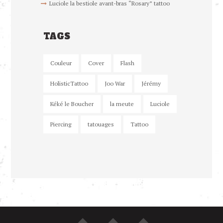
Luciole la bestiole avant-bras “Rosary” tattoo
TAGS
Couleur
Cover
Flash
HolisticTattoo
Joo War
Jérémy
Kéké le Boucher
la meute
Luciole
Piercing
tatouages
Tattoo