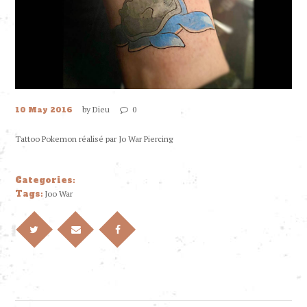
by
Dieu
0
10 May 2016
Tattoo Pokemon réalisé par
Jo War Piercing
Categories:
Tags:
Joo War