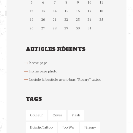
5
6
7
8
9
10
11
12
13
14
15
16
17
18
19
20
21
22
23
24
25
26
27
28
29
30
31
ARTICLES RÉCENTS
home page
home page photo
Luciole la bestiole avant-bras “Rosary” tattoo
TAGS
Couleur
Cover
Flash
HolisticTattoo
Joo War
Jérémy