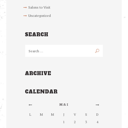
Salons to Visit
Uncategorized
SEARCH
ARCHIVE
CALENDAR
MAI
L
M
M
J
V
S
D
1
2
3
4