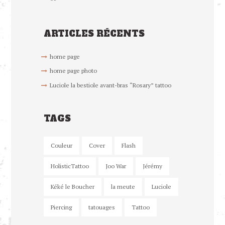
ARTICLES RÉCENTS
home page
home page photo
Luciole la bestiole avant-bras “Rosary” tattoo
TAGS
Couleur
Cover
Flash
HolisticTattoo
Joo War
Jérémy
Kéké le Boucher
la meute
Luciole
Piercing
tatouages
Tattoo