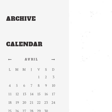
ARCHIVE
CALENDAR
AVRIL
L
M
M
J
V
S
D
1
2
3
4
5
6
7
8
9
10
11
12
13
14
15
16
17
18
19
20
21
22
23
24
25
26
27
28
29
30