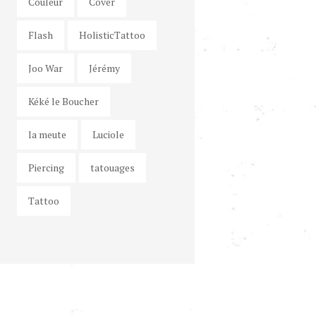
Couleur
Cover
Flash
HolisticTattoo
Joo War
Jérémy
Kéké le Boucher
la meute
Luciole
Piercing
tatouages
Tattoo