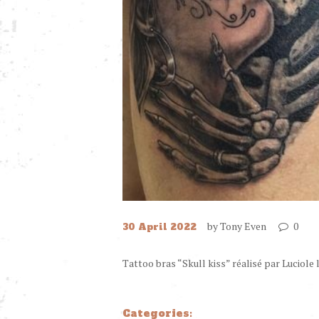
by
Tony Even
0
30 April 2022
Tattoo bras “Skull kiss” réalisé par Luciole 
Categories: